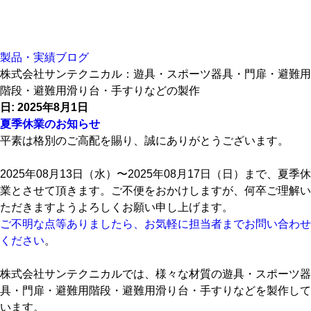
コ
製品・実績ブログ
ン
株式会社サンテクニカル：遊具・スポーツ器具・門扉・避難用
テ
階段・避難用滑り台・手すりなどの製作
ン
日:
2025年8月1日
ツ
夏季休業のお知らせ
へ
平素は格別のご高配を賜り、誠にありがとうございます。
ス
キ
2025年08月13日（水）〜2025年08月17日（日）まで、夏季休
ッ
業とさせて頂きます。ご不便をおかけしますが、何卒ご理解い
プ
ただきますようよろしくお願い申し上げます。
ご不明な点等ありましたら、お気軽に担当者までお問い合わせ
ください
。
株式会社サンテクニカルでは、様々な材質の遊具・スポーツ器
具・門扉・避難用階段・避難用滑り台・手すりなどを製作して
います。