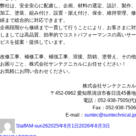
弊社は、安全安心に配慮し、企画、材料の選定、設計、製作、
加工、塗装、組み付け、設置・据え付け、保全、維持管理、修
繕まで総合的に対応できます。
企画段階から修繕まで一貫して行うことにより、お客さまに対
しましては高品質、効率的でコストパフォーマンスの高いサー
ビスを提案・提供しています。
改修工事、補修工事、補強工事、溶接、防錆、塗替え、その他
お困りごと、株式会社サンテクニカルにお任せください！
お気軽にお問い合わせください。
株式会社サンテクニカル
〒452-0962 愛知県清須市春日流45番地
電話：052-938-7505(代)
Fax：052-938-7506
E-mail：
suntec@suntechnical.jp
投
投
カ
StaffAM-sun26
2025年8月1日
2026年8月3日
稿
稿
テ