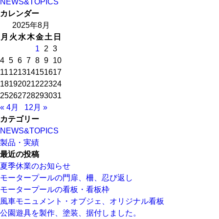
者
日:
ゴ
NEWS&TOPICS
リ
カレンダー
ー
2025年8月
月
火
水
木
金
土
日
1
2
3
4
5
6
7
8
9
10
11
12
13
14
15
16
17
18
19
20
21
22
23
24
25
26
27
28
29
30
31
« 4月
12月 »
カテゴリー
NEWS&TOPICS
製品・実績
最近の投稿
夏季休業のお知らせ
モータープールの門扉、柵、忍び返し
モータープールの看板・看板枠
風車モニュメント・オブジェ、オリジナル看板
公園遊具を製作、塗装、据付しました。