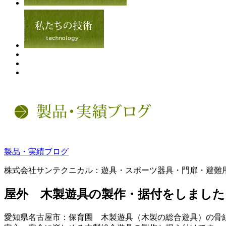
コ
製品・実績ブログ
ン
株式会社サンテクニカル：遊具・スポーツ器具・門扉・避難
テ
ン
屋外 木製遊具の製作・据付をしました
ツ
へ
ス
愛知県名古屋市：保育園 木製遊具（木製の総合遊具）の骨
キ