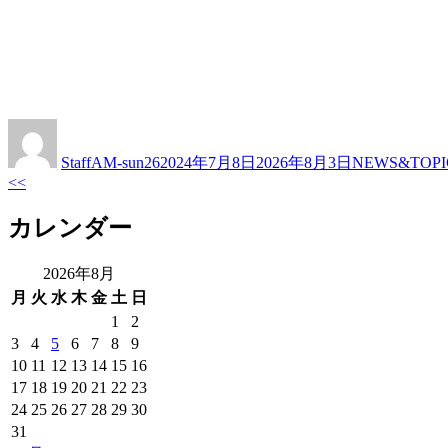
投
投
カ
稿
稿
テ
StaffAM-sun26
2024年7月8日
2026年8月3日
NEWS&TOPI
者
日:
ゴ
<<
前
リ
次
の
ー
の
カレンダー
記
記
事
事
へ
2026年8月
へ
月
火
水
木
金
土
日
>>
1
2
3
4
5
6
7
8
9
10
11
12
13
14
15
16
17
18
19
20
21
22
23
24
25
26
27
28
29
30
31